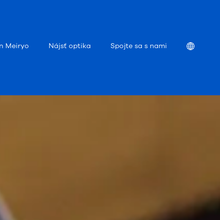
Location
on Meiryo
Nájsť optika
Spojte sa s nami