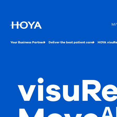
Mi
Your Business Partner
Deliver the best patient care
HOYA visuRe
visuRe