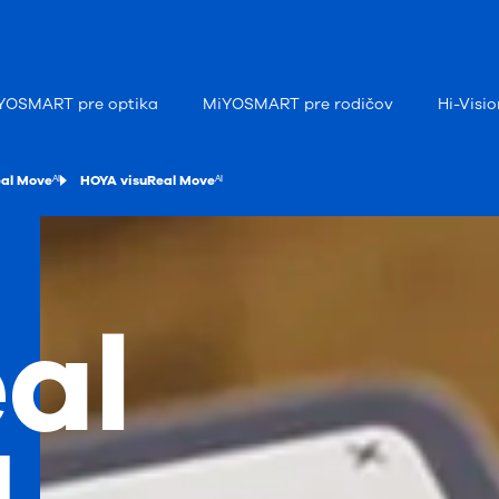
YOSMART pre optika
MiYOSMART pre rodičov
Hi-Visi
al Moveᴬᴵ
HOYA visuReal Moveᴬᴵ
al