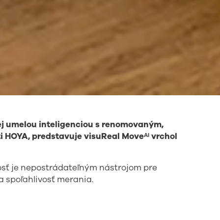
j umelou inteligenciou
s renomovaným,
 HOYA, predstavuje visuReal Moveᴬᴵ vrchol
osť je nepostrádateľným nástrojom pre
a spoľahlivosť merania.