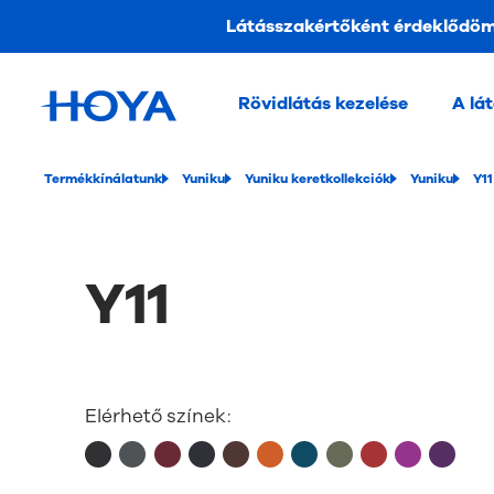
Látásszakértőként érdeklődö
Rövidlátás kezelése
A lá
Termékkínálatunk
Yuniku
Yuniku keretkollekciók
Yuniku
Y11
Y11
Elérhető színek: