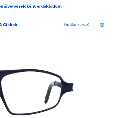
emüvegviselőként érdeklődöm
& Cikkek
Location
Optika kereső