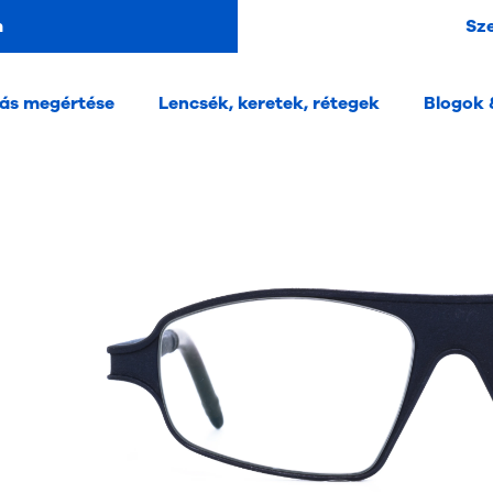
m
Sz
tás megértése
Lencsék, keretek, rétegek
Blogok 