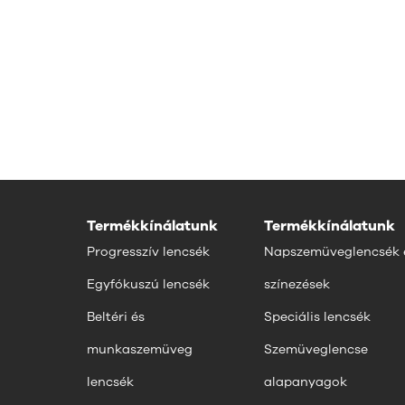
Termékkínálatunk
Termékkínálatunk
Progresszív lencsék
Napszemüveglencsék 
Egyfókuszú lencsék
színezések
Beltéri és
Speciális lencsék
munkaszemüveg
Szemüveglencse
lencsék
alapanyagok