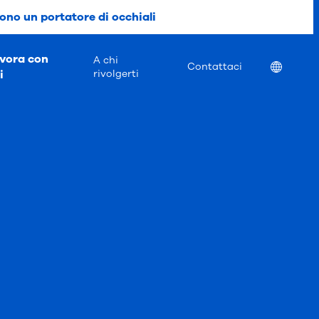
ono un portatore di occhiali
vora con
A chi
Location
Contattaci
i
rivolgerti