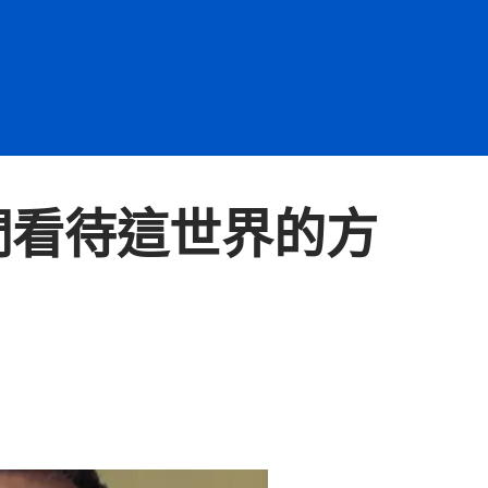
們看待這世界的方