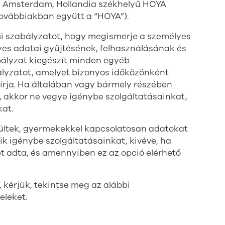
C Amsterdam, Hollandia székhelyű HOYA
 továbbiakban együtt a “HOYA”).
mi szabályzatot, hogy megismerje a személyes
yes adatai gyűjtésének, felhasználásának és
bályzat kiegészít minden egyéb
ályzatot, amelyet bizonyos időközönként
lírja. Ha általában vagy bármely részében
, akkor ne vegye igénybe szolgáltatásainkat,
kat.
ltek, gyermekekkel kapcsolatosan adatokat
 igénybe szolgáltatásainkat, kivéve, ha
t adta, és amennyiben ez az opció elérhető
kérjük, tekintse meg az alábbi
eleket.