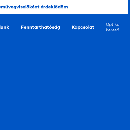
emüvegviselőként érdeklődöm
Optika
lunk
Fenntarthatóság
Kapcsolat
kereső