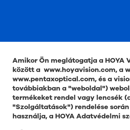
Amikor Ön meglátogatja a HOYA Vi
között a
www.hoyavision.com
, a
w
www.pentaxoptical.com
, és a
visi
továbbiakban a "weboldal") webo
termékeket rendel vagy lencsék (
"Szolgáltatások") rendelése sorá
használja, a HOYA Adatvédelmi sz