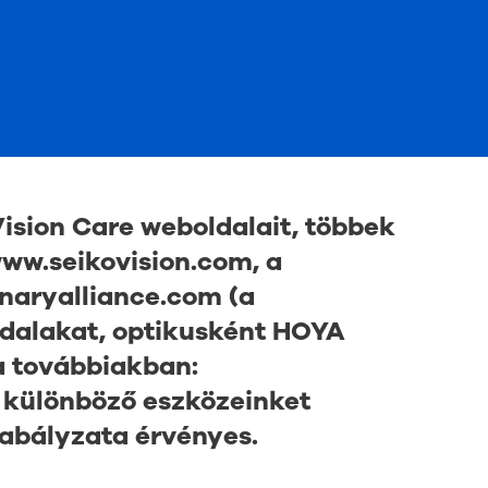
sion Care weboldalait, többek
ww.seikovision.com
, a
onaryalliance.com
(a
ldalakat,
optikusként HOYA
a továbbiakban:
n különböző eszközeinket
abályzata érvényes.