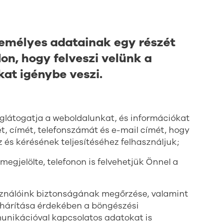
emélyes adatainak egy részét
n, hogy felveszi velünk a
kat igénybe veszi.
látogatja a weboldalunkat, és információkat
ét, címét, telefonszámát és e-mail címét, hogy
és kérésének teljesítéséhez felhasználjuk;
egjelölte, telefonon is felvehetjük Önnel a
asználóink biztonságának megőrzése, valamint
lhárítása érdekében a böngészési
munikációval kapcsolatos adatokat is