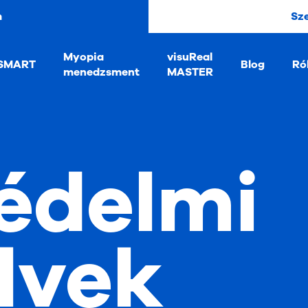
m
Sz
Myopia
visuReal
SMART
Blog
Ró
menedzsment
MASTER
édelmi
lvek