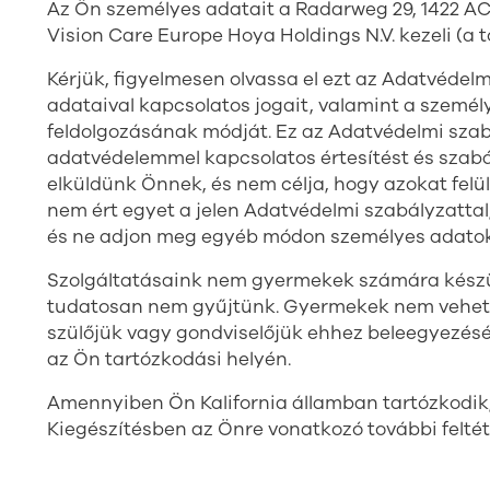
Az Ön személyes adatait a Radarweg 29, 1422 A
Vision Care Europe Hoya Holdings N.V. kezeli (a
Kérjük, figyelmesen olvassa el ezt az Adatvédel
adataival kapcsolatos jogait, valamint a személ
feldolgozásának módját. Ez az Adatvédelmi sza
adatvédelemmel kapcsolatos értesítést és szab
elküldünk Önnek, és nem célja, hogy azokat felü
nem ért egyet a jelen Adatvédelmi szabályzattal
és ne adjon meg egyéb módon személyes adato
Szolgáltatásaink nem gyermekek számára készü
tudatosan nem gyűjtünk. Gyermekek nem vehetik
szülőjük vagy gondviselőjük ehhez beleegyezésé
az Ön tartózkodási helyén.
Amennyiben Ön Kalifornia államban tartózkodik, 
Kiegészítésben az Önre vonatkozó további feltét