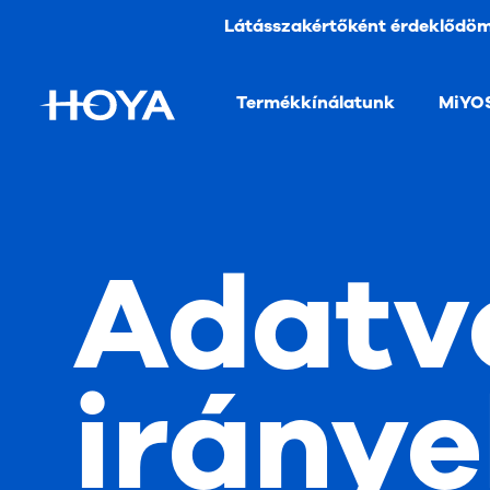
Látásszakértőként érdeklődö
Termékkínálatunk
MiYO
Adatv
iránye