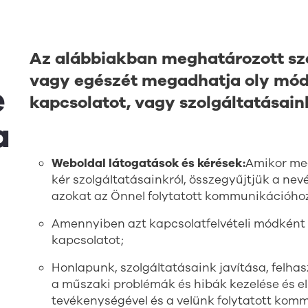
Az alábbiakban meghatározott sz
vagy egészét megadhatja oly módo
e
kapcsolatot, vagy szolgáltatásain
a
Weboldal látogatások és kérések:
Amikor meg
kér szolgáltatásainkról, összegyűjtjük a nev
azokat az Önnel folytatott kommunikációhoz 
Amennyiben azt kapcsolatfelvételi módként m
kapcsolatot;
Honlapunk, szolgáltatásaink javítása, felh
a műszaki problémák és hibák kezelése és e
tevékenységével és a velünk folytatott kom