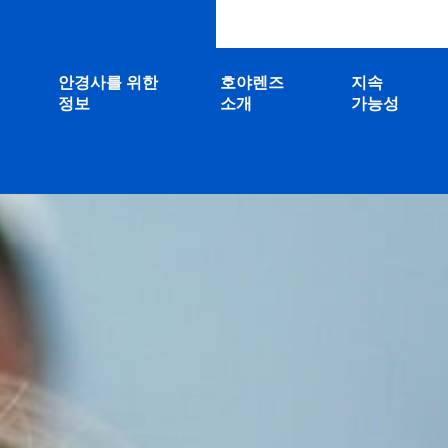
안경사를 위한
호야렌즈
지속
정보
소개
가능성