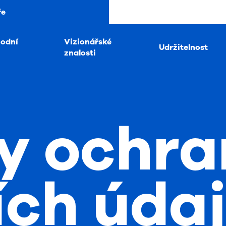
ře
hodní
Vizionářské
Udržitelnost
znalosti
y ochra
ích úda