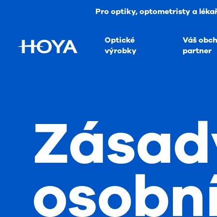
Pro optiky, optometristy a léka
Optické
Váš obc
výrobky
partner
Zásad
osobn