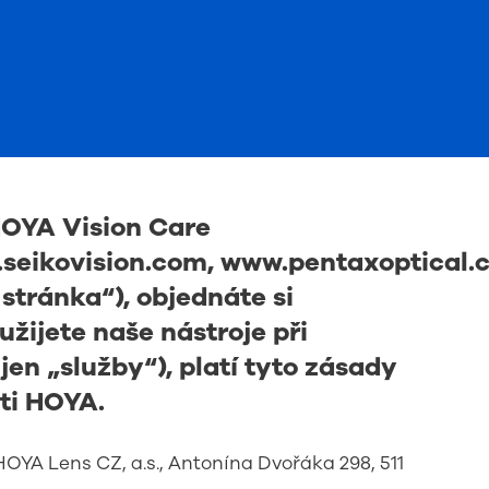
HOYA Vision Care
seikovision.com
,
www.pentaxoptical.
tránka“), objednáte si
žijete naše nástroje při
en „služby“), platí tyto zásady
ti HOYA.
YA Lens CZ, a.s., Antonína Dvořáka 298, 511