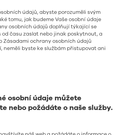
 osobních údajů, abyste porozuměli svým
také tomu, jak budeme Vaše osobní údaje
y osobních údajů doplňují týkající se
od času zaslat nebo jinak poskytnout, a
ito Zásadami ochrany osobních údajů
í, neměli byste ke službám přistupovat ani
né osobní údaje můžete
te nebo požádáte o naše služby.
navštívíte náš web a požádáte o informace o