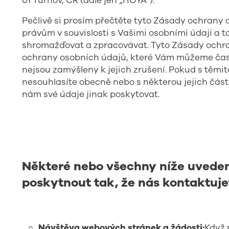
01 Turnov, ČR (dále jen „HOYA“).
Pečlivě si prosím přečtěte tyto Zásady ochrany
právům v souvislosti s Vašimi osobními údaji a 
shromažďovat a zpracovávat. Tyto Zásady ochran
ochrany osobních údajů, které Vám můžeme čas 
nejsou zamýšleny k jejich zrušení. Pokud s těm
nesouhlasíte obecně nebo s některou jejich část
nám své údaje jinak poskytovat.
Některé nebo všechny níže uvede
poskytnout tak, že nás kontaktuje
Návštěva webových stránek a žádosti:
Když 