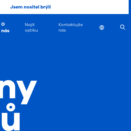
Jsem nositel brýlí
O
Najít
Kontaktujte
Location
nás
optiku
nás
ny
jů