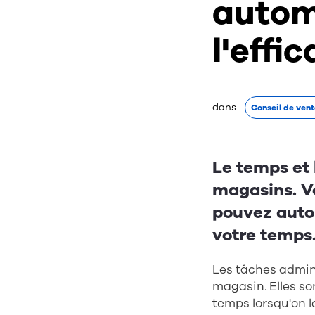
autom
l'effi
dans 
Conseil de vent
Le temps et 
magasins. V
pouvez autom
votre temps
Les tâches admini
magasin. Elles s
temps lorsqu'on l