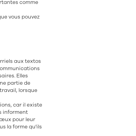
portantes comme
 que vous pouvez
riels aux textos
 communications
ires. Elles
ne partie de
ravail, lorsque
ns, car il existe
s informent
vœux pour leur
s la forme qu'ils