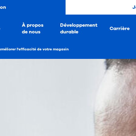
ion
J
À propos
Développement
e
Carrière
de nous
durable
méliorer l'efficacité de votre magasin