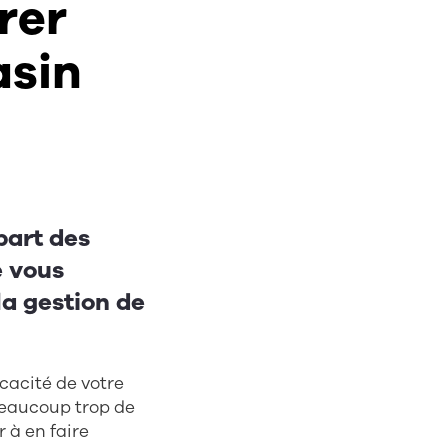
rer
asin
part des
e vous
la gestion de
icacité de votre
beaucoup trop de
 à en faire