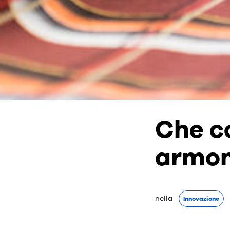
Che co
armon
nella 
Innovazione