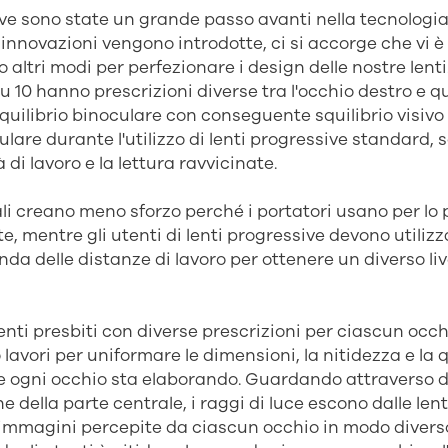
ive sono state un grande passo avanti nella tecnologia 
nnovazioni vengono introdotte, ci si accorge che vi 
 altri modi per perfezionare i design delle nostre lent
u 10 hanno prescrizioni diverse tra l'occhio destro e quel
quilibrio binoculare con conseguente squilibrio visiv
lare durante l'utilizzo di lenti progressive standard, 
à di lavoro e la lettura ravvicinate.
li creano meno sforzo perché i portatori usano per lo p
te, mentre gli utenti di lenti progressive devono utiliz
nda delle distanze di lavoro per ottenere un diverso liv
ienti presbiti con diverse prescrizioni per ciascun oc
lo lavori per uniformare le dimensioni, la nitidezza e la 
e ogni occhio sta elaborando. Guardando attraverso di
e della parte centrale, i raggi di luce escono dalle lent
 immagini percepite da ciascun occhio in modo divers