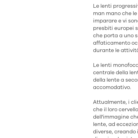
Le lenti progress
man mano che le i
imparare e vi sono
presbiti europei s
che porta a uno s
affaticamento ocu
durante le attivit
Le lenti monofoca
centrale della len
della lente a seco
accomodativo.
Attualmente, i cl
che il loro cervel
dell'immagine ch
lente, ad eccezion
diverse, creando