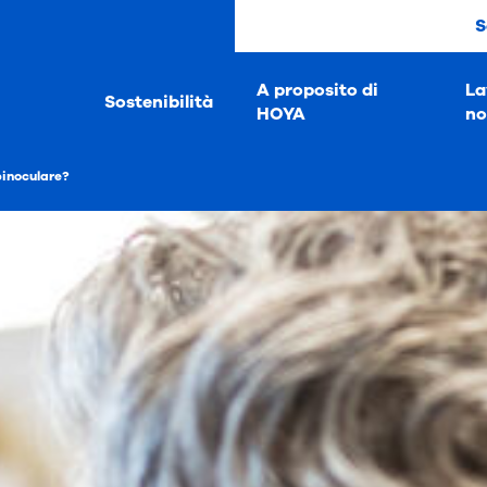
S
A proposito di
La
Sostenibilità
HOYA
no
binoculare?