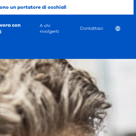
ono un portatore di occhiali
vora con
A chi
Location
Contattaci
i
rivolgerti