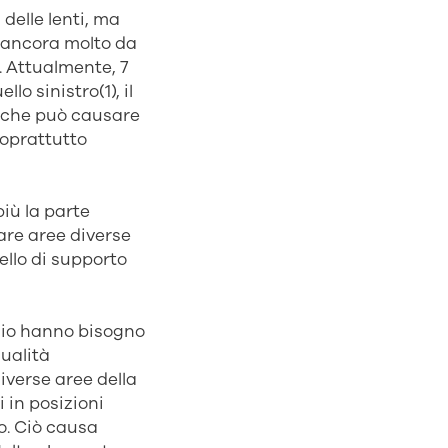
delle lenti, ma
è ancora molto da
i. Attualmente, 7
lo sinistro(1), il
o che può causare
soprattutto
iù la parte
zare aree diverse
ello di supporto
chio hanno bisogno
qualità
verse aree della
i in posizioni
o. Ciò causa