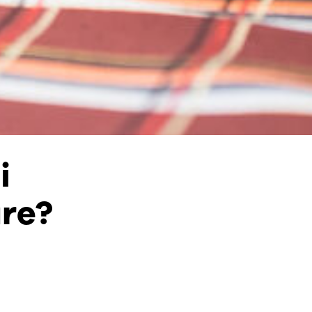
i
re?