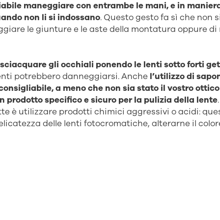
abile maneggiare con entrambe le mani, e in maniera 
uando non li si indossano
. Questo gesto fa sì che non si
giare le giunture e le aste della montatura oppure d
sciacquare gli occhiali ponendo le lenti sotto forti ge
menti potrebbero danneggiarsi. Anche
l’utilizzo di sapon
consigliabile, a meno che non sia stato il vostro ottico
prodotto specifico e sicuro per la pulizia della lente
e è utilizzare prodotti chimici aggressivi o acidi: que
icatezza delle lenti fotocromatiche, alterarne il colore
ioni di pulizia bisogna concentrarsi non solo sulla len
le punte delle aste
che arrivano dietro le orecchie: in q
i cellulari naturalmente prodotti dal nostro corpo opp
ti del livello di pulizia della lente e dell’occhiale, dura
gna evitare panni o asciugamani ruvidi, utilizzando u
o per la pulizia delle lenti.