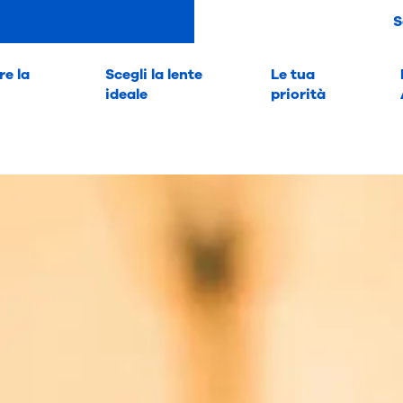
S
e la
Scegli la lente
Le tua
ideale
priorità