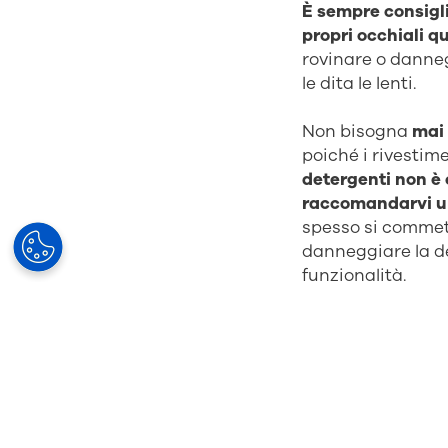
È sempre consigli
propri occhiali q
rovinare o danneg
le dita le lenti.
Non bisogna
mai 
poiché i rivesti
detergenti non è 
raccomandarvi un 
spesso si commett
danneggiare la del
funzionalità.
Durante le operaz
anche i naselli e 
accumulano residu
Una volta soddisfat
asciugatura biso
microfibra specific