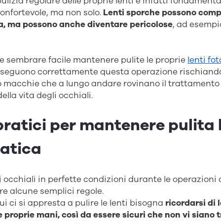
pulizia regolare delle proprie lenti è infatti fondament
confortevole, ma non solo.
Lenti sporche possono comp
ta, ma possono anche diventare pericolose
, ad esempi
 sembrare facile mantenere pulite le proprie
lenti f
 eseguono correttamente questa operazione rischiando
 o macchie che a lungo andare rovinano il trattamento
ella vita degli occhiali.
pratici per mantenere pulita 
atica
occhiali in perfette condizioni durante le operazioni d
e alcune semplici regole.
i ci si appresta a pulire le lenti bisogna
ricordarsi di 
proprie mani, così da essere sicuri che non vi siano 