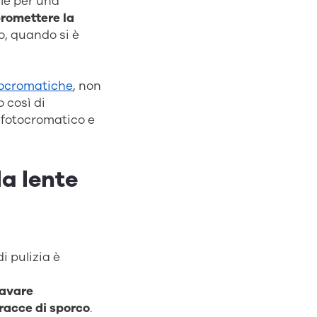
ale per una
romettere la
o, quando si è
otocromatiche
, non
 così di
 fotocromatico e
la lente
i pulizia è
lavare
tracce di sporco
.