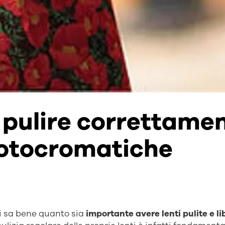
pulire correttamen
 fotocromatiche
li sa bene quanto sia
importante avere lenti pulite e li