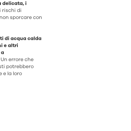
delicata, i
 rischi di
i non sporcare con
tti di acqua calda
i e altri
 a
. Un errore che
sti potrebbero
 e la loro
te, ma pulire
ueste parti si
ure il trucco.
nte le fasi di
n panno in