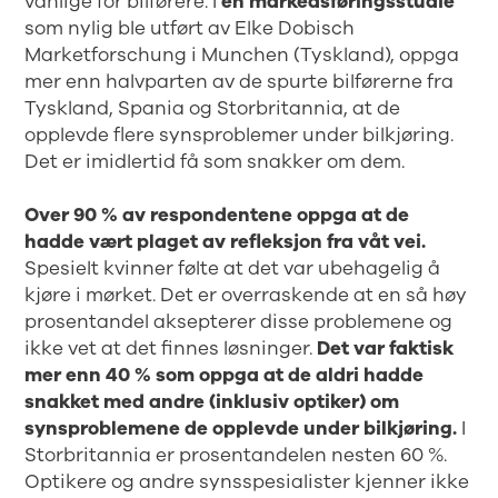
vanlige for bilførere. I
en markedsføringsstudie
som nylig ble utført av Elke Dobisch
Marketforschung i Munchen (Tyskland), oppga
mer enn halvparten av de spurte bilførerne fra
Tyskland, Spania og Storbritannia, at de
opplevde flere synsproblemer under bilkjøring.
Det er imidlertid få som snakker om dem.
Over 90 % av respondentene oppga at de
hadde vært plaget av refleksjon fra våt vei.
Spesielt kvinner følte at det var ubehagelig å
kjøre i mørket. Det er overraskende at en så høy
prosentandel aksepterer disse problemene og
ikke vet at det finnes løsninger.
Det var faktisk
mer enn 40 % som oppga at de aldri hadde
snakket med andre (inklusiv optiker) om
synsproblemene de opplevde under bilkjøring.
I
Storbritannia er prosentandelen nesten 60 %.
Optikere og andre synsspesialister kjenner ikke