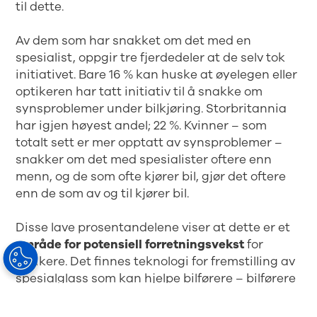
til dette.
Av dem som har snakket om det med en
spesialist, oppgir tre fjerdedeler at de selv tok
initiativet. Bare 16 % kan huske at øyelegen eller
optikeren har tatt initiativ til å snakke om
synsproblemer under bilkjøring. Storbritannia
har igjen høyest andel; 22 %. Kvinner – som
totalt sett er mer opptatt av synsproblemer –
snakker om det med spesialister oftere enn
menn, og de som ofte kjører bil, gjør det oftere
enn de som av og til kjører bil.
Disse lave prosentandelene viser at dette er et
område for potensiell forretningsvekst
for
optikere. Det finnes teknologi for fremstilling av
spesialglass som kan hjelpe bilførere – bilførere
som ikke vet at synsproblemene deres kan
lindres.