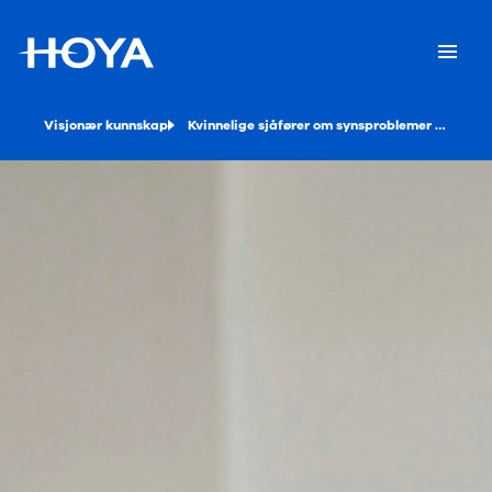
Visjonær kunnskap
Kvinnelige sjåfører om synsproblemer - hva kan vi lære?