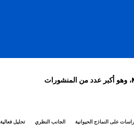
أُجريت أكثر من 90 دراسة علمية حول العالم لدعم عدسات نظارات MiYOSMART، وهو أكبر عدد من المنشورات
اسات على النماذج الحيوانية
الجانب النظري
تحليل فعالية 