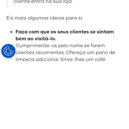
cliente entra na sua loja.
Eis mais algumas ideias para si.
Faça com que os seus clientes se sintam
bem ao visitá-lo.
Cumprimente-os pelo nome se forem
clientes recorrentes. Ofereça um pano de
limpeza adicional. Sirva-lhes um café
enquanto esperam pela assistência. Este
esforço implica um longo caminho.
Faça com que os seus clientes se sintam
inteligentes
Instrua os seus clientes. Quanto mais
perceberem, mais probabilidades existem
de que pretendam conversar com um
profissional com formação.
Faça com que os seus clientes voltem
regularmente.