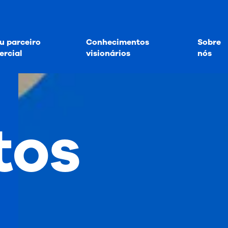
u parceiro
Conhecimentos
Sobre
rcial
visionários
nós
tos