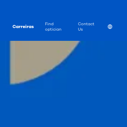
Find
Contact
Carreiras
Location
optician
Us