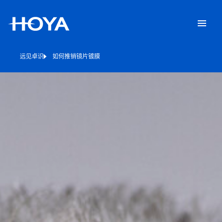
远见卓识
如何推销镜片镀膜