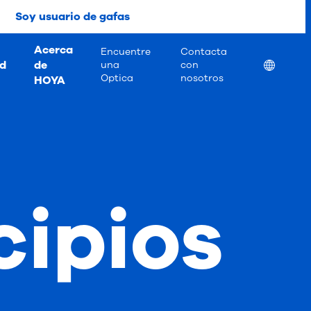
Soy usuario de gafas
Acerca
Encuentre
Contacta
ad
de
Location
una
con
Optica
nosotros
HOYA
cipios