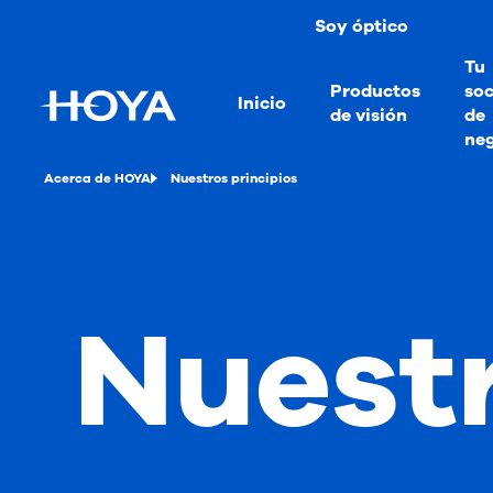
Soy óptico
Tu
Productos
soc
Inicio
de visión
de
ne
Acerca de HOYA
Nuestros principios
Nuestr