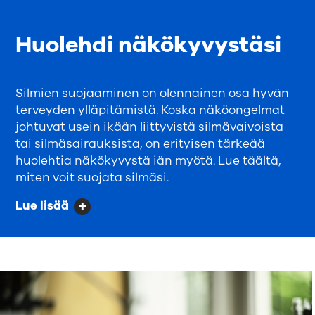
Huolehdi näkökyvystäsi
Silmien suojaaminen on olennainen osa hyvän
terveyden ylläpitämistä. Koska näköongelmat
johtuvat usein ikään liittyvistä silmävaivoista
tai silmäsairauksista, on erityisen tärkeää
huolehtia näkökyvystä iän myötä. Lue täältä,
miten voit suojata silmäsi.
Lue lisää