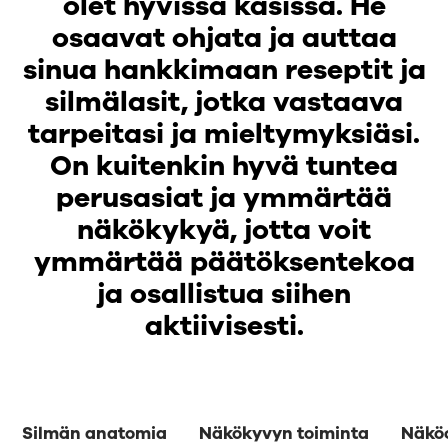
olet hyvissä käsissä. He
osaavat ohjata ja auttaa
sinua hankkimaan reseptit ja
silmälasit, jotka vastaava
tarpeitasi ja mieltymyksiäsi.
On kuitenkin hyvä tuntea
perusasiat ja ymmärtää
näkökykyä, jotta voit
ymmärtää päätöksentekoa
ja osallistua siihen
aktiivisesti.
Silmän anatomia
Näkökyvyn toiminta
Näkö