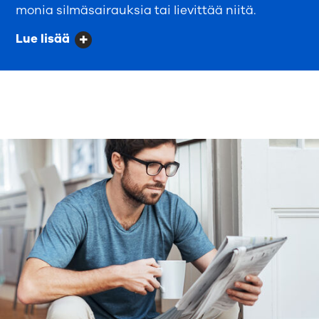
monia silmäsairauksia tai lievittää niitä.
Lue lisää