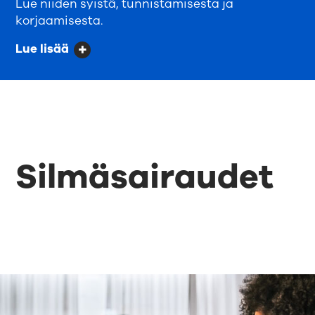
Lue niiden syistä, tunnistamisesta ja
korjaamisesta.
Lue lisää
Silmäsairaudet