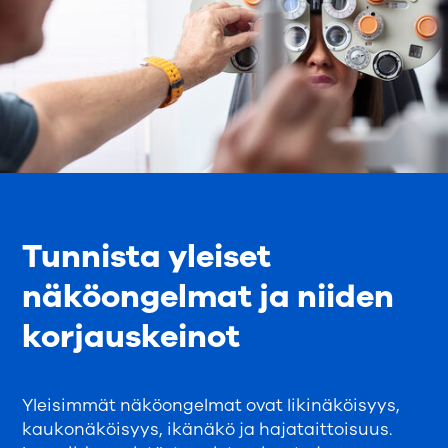
Tunnista yleiset
näköongelmat ja niiden
korjauskeinot
Yleisimmät näköongelmat ovat likinäköisyys,
kaukonäköisyys, ikänäkö ja hajataittoisuus.