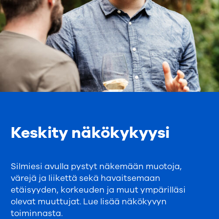
Keskity näkökykyysi
Silmiesi avulla pystyt näkemään muotoja,
värejä ja liikettä sekä havaitsemaan
etäisyyden, korkeuden ja muut ympärilläsi
olevat muuttujat. Lue lisää näkökyvyn
toiminnasta.