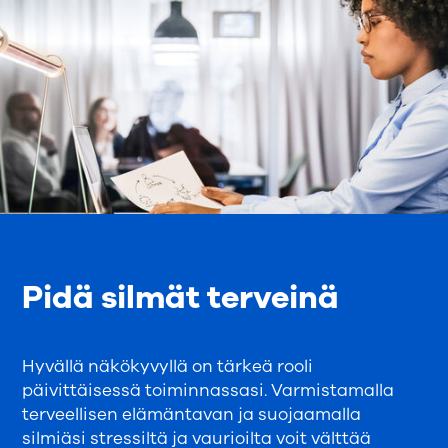
Pidä silmät terveinä
Hyvällä näkökyvyllä on tärkeä rooli
päivittäisessä toiminnassasi. Varmistamalla
terveellisen elämäntavan ja suojaamalla
silmiäsi stressiltä ja vaurioilta voit välttää