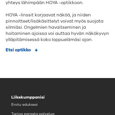
yhteys lähimpään HOYA -optikkoon.
HOYA -linssit korjaavat näköä, ja niiden
pinnoitteet/lisäkäsittelyt voivat myös suojata
silmiäsi. Ongelmien havaitseminen ja
hoitaminen ajoissa voi auttaa hyvän näkökyvyn
ylläpitämisessä koko loppuelämäsi ajan.
Etsi optikko
Liikekumppanisi
Erotu eduksesi
Tarjoa parasta palvelua