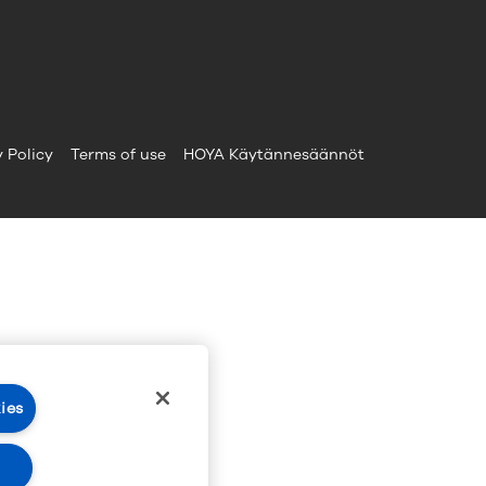
 Policy
Terms of use
HOYA Käytännesäännöt
ies