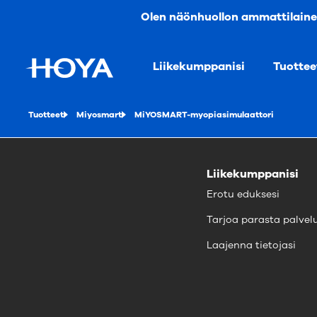
Olen näönhuollon ammattilain
Liikekumppanisi
Tuottee
Tuotteet
Miyosmart
MiYOSMART-myopiasimulaattori
Liikekumppanisi
Erotu eduksesi
Tarjoa parasta palvel
Laajenna tietojasi