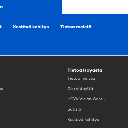
en
t
Kestävä kehitys
Tietoa meistä
Tietoa Hoyasta
Tietoa meistä
ua
Ota yhteyttä
HOYA Vision Care -
uutisia
Kestävä kehitys