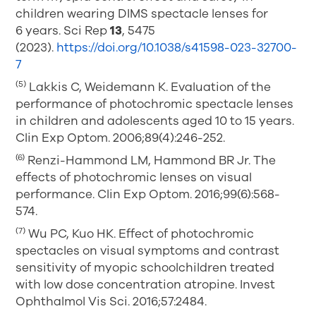
children wearing DIMS spectacle lenses for
6 years. Sci Rep
13
, 5475
(2023).
https://doi.org/10.1038/s41598-023-32700-
7
(5)
Lakkis C, Weidemann K. Evaluation of the
performance of photochromic spectacle lenses
in children and adolescents aged 10 to 15 years.
Clin Exp Optom. 2006;89(4):246-252.
(6)
Renzi-Hammond LM, Hammond BR Jr. The
effects of photochromic lenses on visual
performance. Clin Exp Optom. 2016;99(6):568-
574.
(7)
Wu PC, Kuo HK. Effect of photochromic
spectacles on visual symptoms and contrast
sensitivity of myopic schoolchildren treated
with low dose concentration atropine. Invest
Ophthalmol Vis Sci. 2016;57:2484.