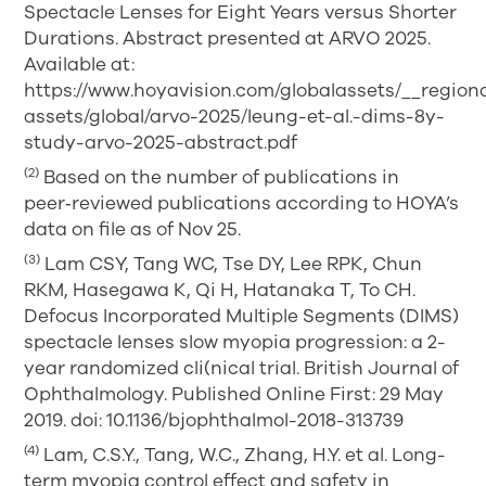
Spectacle Lenses for Eight Years versus Shorter
Durations. Abstract presented at ARVO 2025.
Available at:
https://www.hoyavision.com/globalassets/__region
assets/global/arvo-2025/leung-et-al.-dims-8y-
study-arvo-2025-abstract.pdf
(2)
Based on the number of publications in
peer‑reviewed publications according to HOYA’s
data on file as of Nov 25.
(3)
Lam CSY, Tang WC, Tse DY, Lee RPK, Chun
RKM, Hasegawa K, Qi H, Hatanaka T, To CH.
Defocus Incorporated Multiple Segments (DIMS)
spectacle lenses slow myopia progression: a 2-
year randomized cli(nical trial. British Journal of
Ophthalmology. Published Online First: 29 May
2019. doi: 10.1136/bjophthalmol-2018-313739
(4)
Lam, C.S.Y., Tang, W.C., Zhang, H.Y. et al. Long-
term myopia control effect and safety in