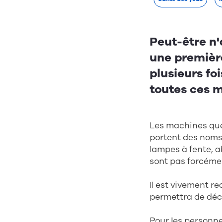
Peut-être n'
une première
plusieurs fo
toutes ces m
Les machines que 
portent des noms 
lampes à fente, ab
sont pas forcéme
Il est vivement r
permettra de déco
Pour les personn