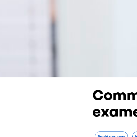
Comme
exame
Santé des yeux
M