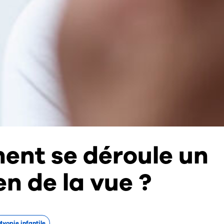
nt se déroule un
n de la vue ?
yopie infantile