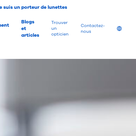
e suis un porteur de lunettes
Blogs
Trouver
ment
Contactez-
et
Location
un
nous
opticien
articles