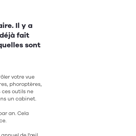
re. Il y a
déjà fait
quelles sont
ôler votre vue
res, phoroptères,
 ces outils ne
ns un cabinet.
par an. Cela
ce.
annuel de l'œil