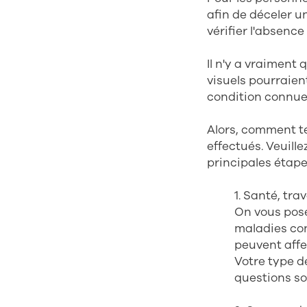
afin de déceler u
vérifier l'absence
Il n'y a vraiment
visuels pourraient
condition connue 
Alors, comment te
effectués. Veuill
principales étape
1. Santé, tra
On vous pose
maladies con
peuvent affe
Votre type d
questions so