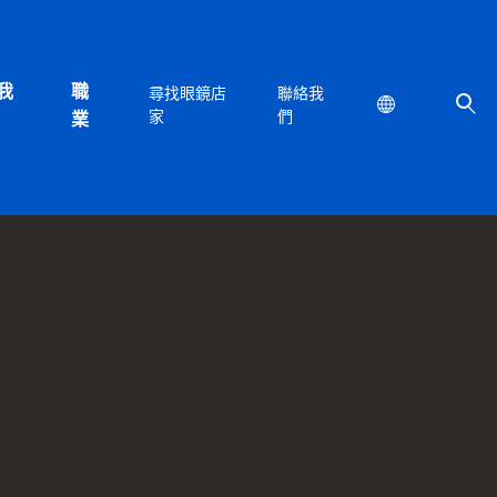
我
職
尋找眼鏡店
聯絡我
Location
家
們
業