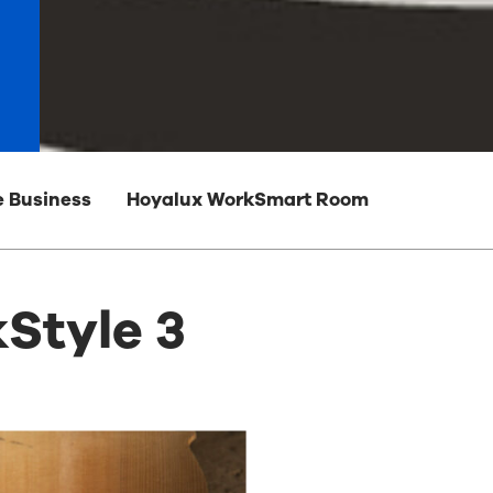
e Business
Hoyalux WorkSmart Room
Style 3