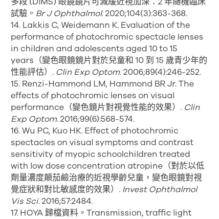
多段 (DIMS) 眼鏡鏡片可減緩近視加深：2 年隨機臨床
試驗。
Br J Ophthalmol
. 2020;104(3):363-368.
14. Lakkis C, Weidemann K. Evaluation of the
performance of photochromic spectacle lenses
in children and adolescents aged 10 to 15
years（變色眼鏡鏡片對於兒童和 10 到 15 歲青少年的
性能評估）.
Clin Exp Optom
. 2006;89(4):246-252.
15. Renzi-Hammond LM, Hammond BR Jr. The
effects of photochromic lenses on visual
performance（變色鏡片對視覺性能的效果）.
Clin
Exp Optom
. 2016;99(6):568-574.
16. Wu PC, Kuo HK. Effect of photochromic
spectacles on visual symptoms and contrast
sensitivity of myopic schoolchildren treated
with low dose concentration atropine（對於以低
劑量濃度顛茄鹼治療的近視學齡兒童，變色眼鏡對視
覺症狀和對比敏感度的效果）.
Invest Ophthalmol
Vis Sci
. 2016;57:2484.
17. HOYA 歸檔資料。Transmission, traffic light