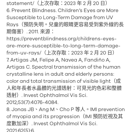
statement/（上次存取：2023 年 2 月 20 日）
6. Prevent Blindness. Children’s Eyes are More
Susceptible to Long-Term Damage from UV
Rays（預防失明。兒童的眼睛更容易受到紫外線的長
期傷害）. 2011. 來源：
https://preventblindness.org/childrens-eyes-
are-more-susceptible-to-long-term-damage-
from-uv-rays/（上次存取：2023 年 2 月 20 日）
7. Artigas JM, Felipe A, Navea A, Fandiño A,
Artigas C. Spectral transmission of the human
crystalline lens in adult and elderly persons:
color and total transmission of visible light（成
人和年長者水晶體的光譜透射：可見光的色彩和整體
透射）. Invest Ophthalmol Vis Sci.
2012;53(7):4076-4084.
8. Jonas JB、Ang M、Cho P 等人。IMI prevention
of myopia and its progression（IMI 預防近視及其
度數加深）. Invest Ophthalmol Vis Sci.
2021;62(5):6.