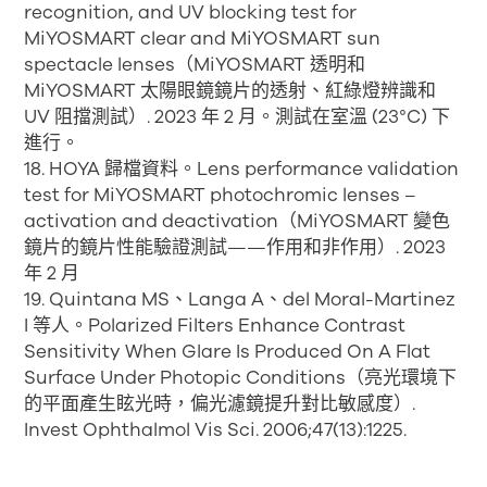
recognition, and UV blocking test for
MiYOSMART clear and MiYOSMART sun
spectacle lenses（MiYOSMART 透明和
MiYOSMART 太陽眼鏡鏡片的透射、紅綠燈辨識和
UV 阻擋測試）. 2023 年 2 月。測試在室溫 (23°C) 下
進行。
18. HOYA 歸檔資料。Lens performance validation
test for MiYOSMART photochromic lenses –
activation and deactivation（MiYOSMART 變色
鏡片的鏡片性能驗證測試——作用和非作用）. 2023
年 2 月
19. Quintana MS、Langa A、del Moral-Martinez
I 等人。Polarized Filters Enhance Contrast
Sensitivity When Glare Is Produced On A Flat
Surface Under Photopic Conditions（亮光環境下
的平面產生眩光時，偏光濾鏡提升對比敏感度）.
Invest Ophthalmol Vis Sci. 2006;47(13):1225.