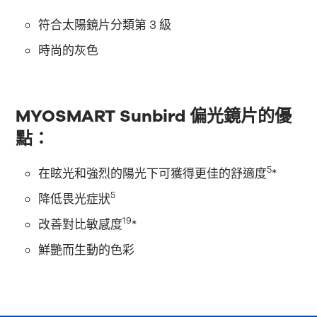
符合太陽鏡片分類第 3 級
時尚的灰色
MYOSMART Sunbird 偏光鏡片的優
點：
5
在眩光和強烈的陽光下可獲得更佳的舒適度
*
5
降低畏光症狀
19
改善對比敏感度
*
鮮艷而生動的色彩