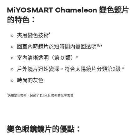
MiYOSMART Chameleon 變色鏡片
的特色：
†
夾層變色技術
18
回室內時鏡片於短時間內變回透明
*
室內清晰透明（第 0 類）*
戶外鏡片迅速變深，符合太陽鏡片分類第2級 *
時尚的灰色
†
夾層變色技術，保留了 D.I.M.S. 技術的光學表現
變色眼鏡鏡片的優點：