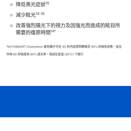
15
降低畏光症狀
14-16
減少眩光
改善強烈陽光下的視力及因強光而造成的眩目所
14*
需要的復原時間
*MiYOSMART Chameleon 變色鏡片可在 30 秒內從透明轉換至 90% 的暗色狀態，並在
作用 60 秒後達到 60% 透光率。測試在室溫 (23°C) 下進行