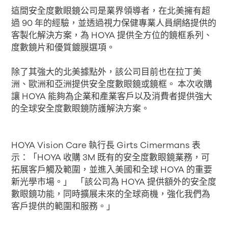
這間安全度數眼鏡公司是業界領導者，在
北美
擁有超
過 90 年的經驗，並透過視力保健專業人員網絡提供的
客製化解決方案，為 HOYA 提供全方位的鏡框系列、
度數鏡片和優質鍍膜選項。
除了其強大的北美據點外，該公司目前也在
拉丁美
洲
、
歐洲
和
亞洲
提供安全度數眼鏡或鏡框。 本次收購
讓 HOYA 能夠為企業和產業客戶以及消費者提供強大
的全球安全度數眼鏡防護解決方案。
HOYA Vision Care 執行長 Girts Cimermans 表
示：「HOYA 收購 3M 既有的安全度數眼鏡業務，可
拓展客戶觸及範圍，並進入美國和全球 HOYA 的重要
新光學市場。」 「該公司為 HOYA 提供額外的安全度
數眼鏡功能，同時擴展未來的全球商機，強化我們為
客戶提供的範圍和服務。」