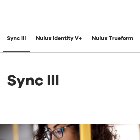
Sync III
Nulux Identity V+
Nulux Trueform
Sync III