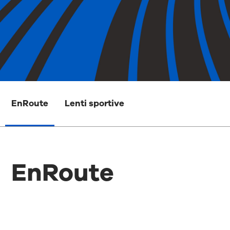
EnRoute
Lenti sportive
EnRoute