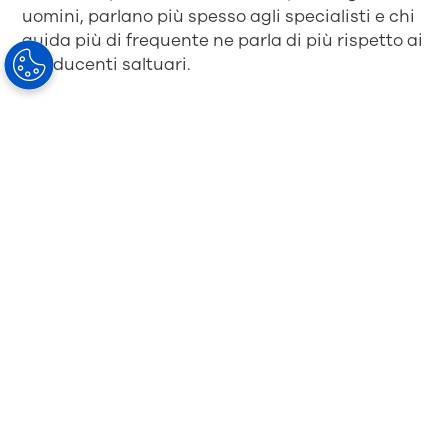
uomini, parlano più spesso agli specialisti e chi
guida più di frequente ne parla di più rispetto ai
conducenti saltuari.
Le basse percentuali rivelano che quest'
area ha
un potenziale di crescita commerciale
per i
professionisti della visione. La tecnologia ottica
specializzata è in grado di assistere i
conducenti, che a loro volta, però, ignorano che
i propri problemi alla vista possano essere
risolti.
Chi conquisterà quest'area di sviluppo?
Sei
interessato?