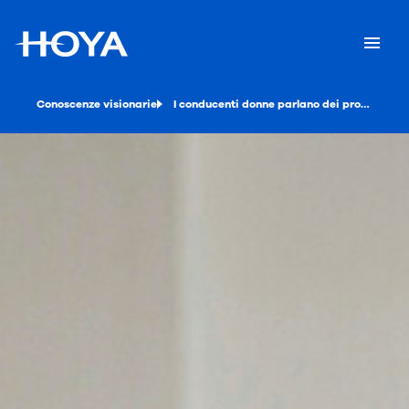
Conoscenze visionarie
I conducenti donne parlano dei problemi alla vista: quali insegnamenti possiamo trarne?