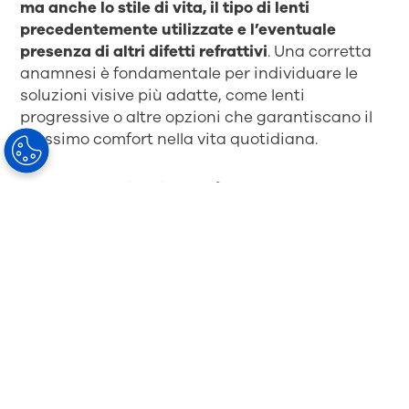
ma anche lo stile di vita, il tipo di lenti
precedentemente utilizzate e l’eventuale
presenza di altri difetti refrattivi
. Una corretta
anamnesi è fondamentale per individuare le
soluzioni visive più adatte, come lenti
progressive o altre opzioni che garantiscano il
massimo comfort nella vita quotidiana.
Perché le lenti
progressive migliorano la
vita di chi ha la
presbiopia
Le lenti progressive rappresentano una
soluzione ideale ed efficace per migliorare