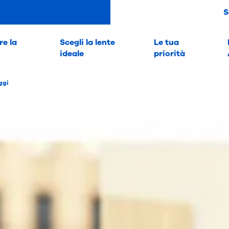
S
e la
Scegli la lente
Le tua
ideale
priorità
ggi