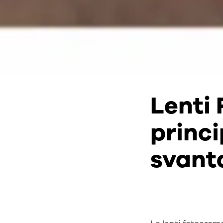
Lenti
princi
svant