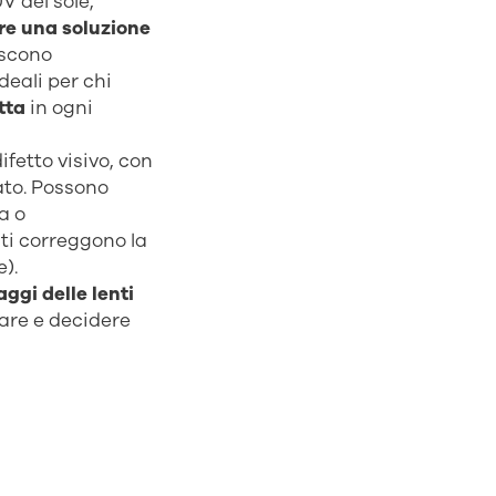
V del sole,
re una soluzione
riscono
deali per chi
tta
in ogni
ifetto visivo, con
ato. Possono
a o
ti correggono la
e).
aggi delle lenti
tare e decidere