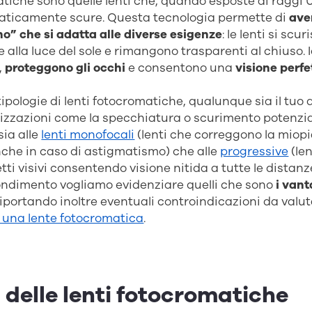
atiche sono quelle lenti che, quando esposte ai raggi U
ticamente scure. Questa tecnologia permette di
ave
uno”
che si adatta alle diverse esigenze
: le lenti si scu
lla luce del sole e rimangono trasparenti al chiuso. I
,
proteggono gli occhi
e consentono una
visione perfe
ipologie di lenti fotocromatiche, qualunque sia il tuo d
lizzazioni come la specchiatura o scurimento potenzi
sia alle
lenti monofocali
(lenti che correggono la miopi
nche in caso di astigmatismo) che alle
progressive
(len
etti visivi consentendo visione nitida a tutte le distanz
ondimento vogliamo evidenziare quelli che sono
i vant
 riportando inoltre eventuali controindicazioni da valu
 una lente fotocromatica
.
delle lenti fotocromatiche