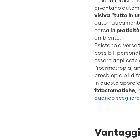
Le lenti fotocrom
diventano automa
visiva “tutto in 
automaticamente a
cerca la
praticità
ambiente.
Esistono diverse t
possibili persona
essere applicate 
l’ipermetropia, a
presbiopia e i dif
In questo approf
fotocromatiche
,
quando scegliere
Vantaggi 