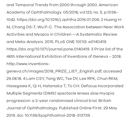
and Temporal Trends from 2000 through 2050. American
Academy of Ophthalmology. 05/2016, vol.123, no. 5, p.1036–
1042. https://doi.org/10.1016/j.ophtha.2016.01.006. 2 Huang H-
M, Chang DS-T, Wu P-C. The Association between Near Work
Activities and Myopia in Children —A Systematic Review
and Meta-Analysis. 2015. PLoS ONE 10(10): e0140419.
https://doi.org/10.1371/journal.pone.0140419. 3 Prize list of the
46th International Exhibition of Inventions of Geneva – 2018.
http://www.inventions-
geneva.ch/images/2018_PRIZE_LIST_English.pdf, accessed
29.08.18. 4 Lam CSY, Tang WC, Tse DY, Lee RPK, Chun RKM,
Hasegawa K, Qi H, Hatanaka T, To CH. Defocus Incorporated
Multiple Segments (DIMS) spectacle lenses slow myopia
progression: a 2-year randomised clinical trial. British
Journal of Ophthalmology. Published Online First: 29 May
2019. doi: 10.1136/bjophthalmol-2018-313739. .