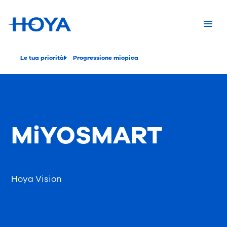
Le tua priorità
Progressione miopica
MiYOSMART
Hoya Vision