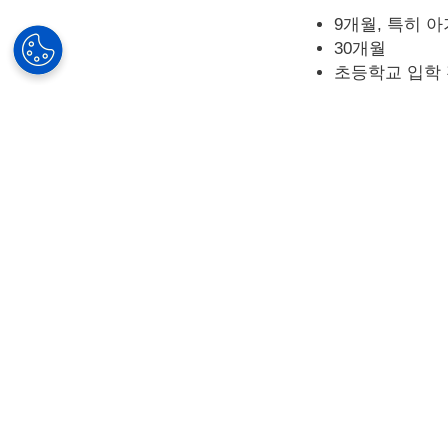
9개월, 특히 
30개월
초등학교 입학 전
매 학년도 초
위에서 설명한 
아동용 안
안경렌즈 전문가는 
필수적인 역할을 합
중요합니다. 최적이
효과를 감소시키고 
어린이용 안경은 가
어린이의 라이프 스
방지력이 좋은 하드
시간을 보내기 때문에