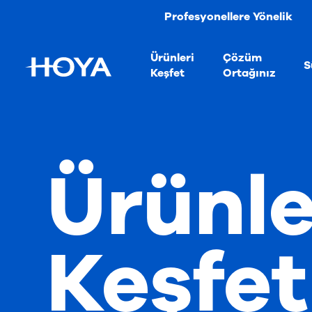
Profesyonellere Yönelik
Ürünleri
Çözüm
S
Keşfet
Ortağınız
Ürünle
Keşfet