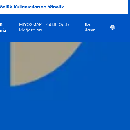
özlük Kullanıcılarına Yönelik
ın
MiYOSMART Yetkili Optik
Bize
Location
niz
Mağazaları
Ulaşın