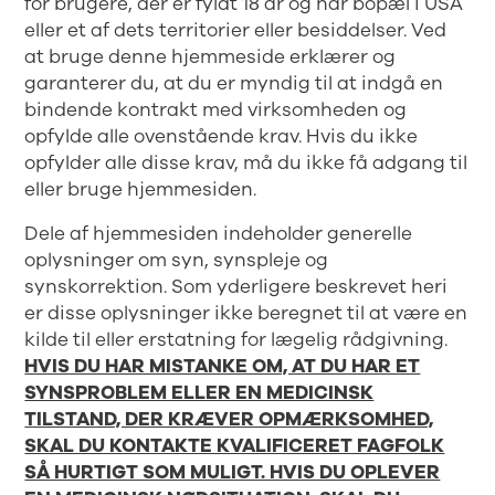
for brugere, der er fyldt 18 år og har bopæl i USA
eller et af dets territorier eller besiddelser. Ved
at bruge denne hjemmeside erklærer og
garanterer du, at du er myndig til at indgå en
bindende kontrakt med virksomheden og
opfylde alle ovenstående krav. Hvis du ikke
opfylder alle disse krav, må du ikke få adgang til
eller bruge hjemmesiden.
Dele af hjemmesiden indeholder generelle
oplysninger om syn, synspleje og
synskorrektion. Som yderligere beskrevet heri
er disse oplysninger ikke beregnet til at være en
kilde til eller erstatning for lægelig rådgivning.
HVIS DU HAR MISTANKE OM, AT DU HAR ET
SYNSPROBLEM ELLER EN MEDICINSK
TILSTAND, DER KRÆVER OPMÆRKSOMHED,
SKAL DU KONTAKTE KVALIFICERET FAGFOLK
SÅ HURTIGT SOM MULIGT. HVIS DU OPLEVER