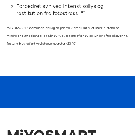
Forbedret syn ved intenst sollys og
14*
restitution fra fotostress
*MiYOSMART Chameleon-brilleglas går fra klare til 90 % af mørk tilstand på
mindre end 30 sekunder og når 60 % overgang efter 60 sekunder efter aktivering.
Testene blev udført ved stuetemperatur (23 °C)