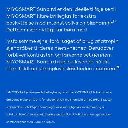
MiYOSMART Sunbird er den ideelle tilføjelse til
MiYOSMART klare brilleglas for ekstra
5,17
beskyttelse mod intenst sollys og blænding.
Dette er især nyttigt for børn med
lysfølsomme øjne, forårsaget af brug af atropin
øjendråber til deres nærsynethed. Derudover
forbliver kontrasten og farverne set gennem
MiYOSMART Sunbird rige og levende, så dit
26
barn fuldt ud kan opleve skønheden i naturen.
†MiYOSMART polariserede brilleglas og inaktive MiYOSMART fotokromiske
brilleglas blokerer 100 % for skadeligt UV-lys i henhold til ISO8980-3 (2022)
standarden. Pålidelige UV-målinger er ikke mulige under aktiviering af
fotokromiske brilleglas. Aktivering ændrer ikke UV-blokerende egenskaber
sammenlignet med klare brilleglas.