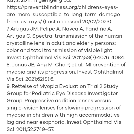
Rays. 2011. Tilgængelig på:
https://preventblindness.org/childrens-eyes-
are-more-susceptible-to-long-term-damage-
from-uv-rays/ (Last accessed 20/02/2023)
7. Artigas JM, Felipe A, Navea A, Fandiño A,
Artigas C. Spectral transmission of the human
crystalline lens in adult and elderly persons:
color and total transmission of visible light.
Invest Ophthalmol Vis Sci. 2012;53(7):4076-4084.
8. Jonas JB, Ang M, Cho P, et al. IMI prevention of
myopia and its progression. Invest Ophthalmol
Vis Sci. 2021;62(5):6.
9. Rettelse af Myopia Evaluation Trial 2 Study
Group for Pediatric Eye Disease Investigator
Group. Progressive addition lenses versus
single-vision lenses for slowing progression of
myopia in children with high accommodative
lag and near esophoria. Invest Ophthalmol Vis
Sci. 2011;52:2749–57.