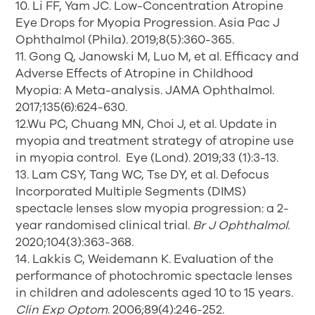
10. Li FF, Yam JC. Low-Concentration Atropine
Eye Drops for Myopia Progression. Asia Pac J
Ophthalmol (Phila). 2019;8(5):360-365.
11. Gong Q, Janowski M, Luo M, et al. Efficacy and
Adverse Effects of Atropine in Childhood
Myopia: A Meta-analysis. JAMA Ophthalmol.
2017;135(6):624-630.
12.Wu PC, Chuang MN, Choi J, et al. Update in
myopia and treatment strategy of atropine use
in myopia control. Eye (Lond). 2019;33 (1):3-13.
13. Lam CSY, Tang WC, Tse DY, et al. Defocus
Incorporated Multiple Segments (DIMS)
spectacle lenses slow myopia progression: a 2-
year randomised clinical trial.
Br J Ophthalmol
.
2020;104(3):363-368.
14. Lakkis C, Weidemann K. Evaluation of the
performance of photochromic spectacle lenses
in children and adolescents aged 10 to 15 years.
Clin Exp Optom
. 2006;89(4):246-252.