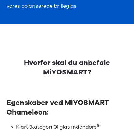
vores polariserede brilleglas
Hvorfor skal du anbefale
MiYOSMART?
Egenskaber ved MiYOSMART
Chameleon:
16
Klart (kategori 0) glas indendørs