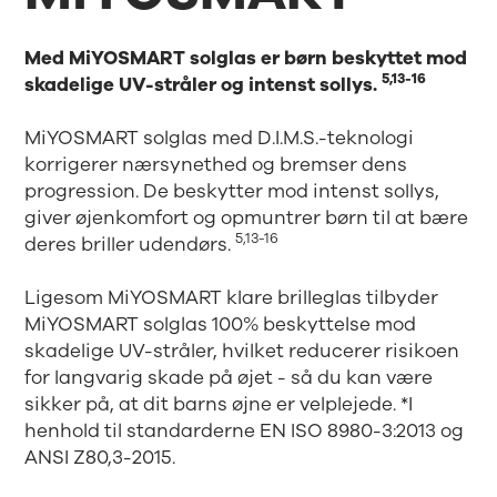
Med MiYOSMART solglas er børn beskyttet mod
5,13-16
skadelige UV-stråler og intenst sollys.
MiYOSMART solglas med D.I.M.S.-teknologi
korrigerer nærsynethed og bremser dens
progression. De beskytter mod intenst sollys,
giver øjenkomfort og opmuntrer børn til at bære
5,13-16
deres briller udendørs.
Ligesom MiYOSMART klare brilleglas tilbyder
MiYOSMART solglas 100% beskyttelse mod
skadelige UV-stråler, hvilket reducerer risikoen
for langvarig skade på øjet - så du kan være
sikker på, at dit barns øjne er velplejede. *I
henhold til standarderne EN ISO 8980-3:2013 og
ANSI Z80,3-2015.