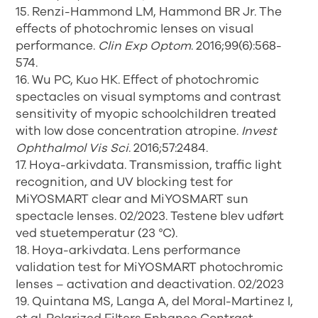
15. Renzi-Hammond LM, Hammond BR Jr. The
effects of photochromic lenses on visual
performance.
Clin Exp Optom
. 2016;99(6):568-
574.
16. Wu PC, Kuo HK. Effect of photochromic
spectacles on visual symptoms and contrast
sensitivity of myopic schoolchildren treated
with low dose concentration atropine.
Invest
Ophthalmol Vis Sci
. 2016;57:2484.
17. Hoya-arkivdata. Transmission, traffic light
recognition, and UV blocking test for
MiYOSMART clear and MiYOSMART sun
spectacle lenses. 02/2023. Testene blev udført
ved stuetemperatur (23 °C).
18. Hoya-arkivdata. Lens performance
validation test for MiYOSMART photochromic
lenses – activation and deactivation. 02/2023
19. Quintana MS, Langa A, del Moral-Martinez I,