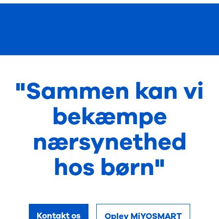
"Sammen kan vi
bekæmpe
nærsynethed
hos børn"
Kontakt os
Oplev MiYOSMART