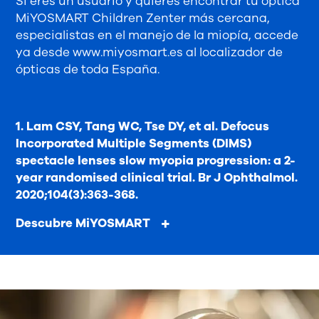
Si eres un usuario y quieres encontrar tu óptica
MiYOSMART Children Zenter más cercana,
especialistas en el manejo de la miopía, accede
ya desde
www.miyosmart.es
al localizador de
ópticas de toda España.
1. Lam CSY, Tang WC, Tse DY, et al. Defocus
Incorporated Multiple Segments (DIMS)
spectacle lenses slow myopia progression: a 2-
year randomised clinical trial. Br J Ophthalmol.
2020;104(3):363-368.
Descubre MiYOSMART