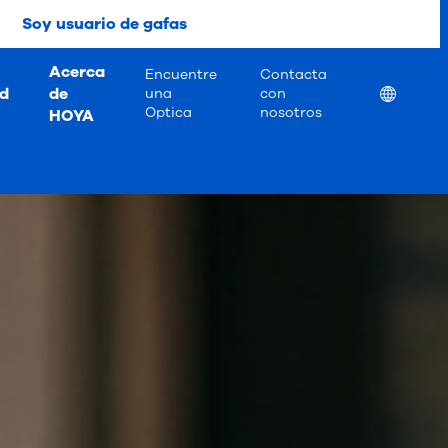
Soy usuario de gafas
Acerca
Encuentre
Contacta
ad
de
Location
una
con
Optica
nosotros
HOYA