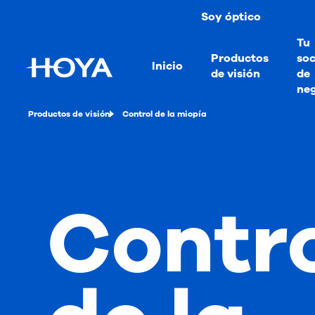
Soy óptico
Tu
Productos
soc
Inicio
de visión
de
ne
Productos de visión
Control de la miopía
Contr