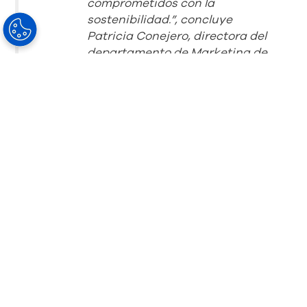
comprometidos con la
sostenibilidad.”, concluye
Patricia Conejero, directora del
departamento de Marketing de
HOYA Lens Iberia.
Día Mundial de la Tierra 2023, una inversión en
nuestro planeta
El 22 de abril de 2023 se celebra el Día Mundial
de la Tierra, cuyo lema este año es “Invertir en
nuestro planeta”. La Red del Día Mundial de la
Tierra pide una alianza por el planeta y reclama
dedicar nuestro tiempo, recursos y energía a
resolver el cambio climático.
HOYA desea contribuir en las acciones
propuestas para la resolución de este cambio