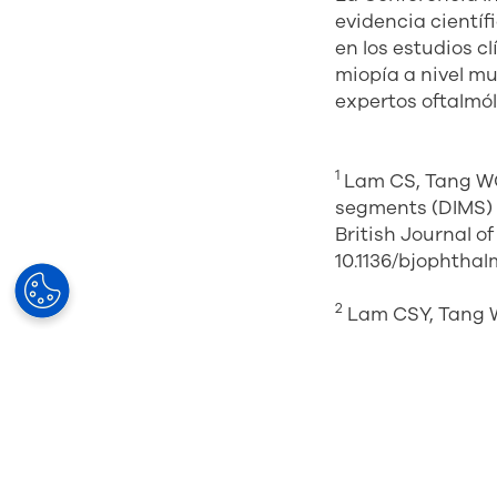
evidencia cientí
en los estudios c
miopía a nivel mu
expertos oftalmó
1
Lam CS, Tang WC,
segments (DIMS) s
British Journal o
10.1136/bjophtha
2
Lam CSY, Tang W
Defocus Incorpor
progression: a 2-
Primera publicaci
###