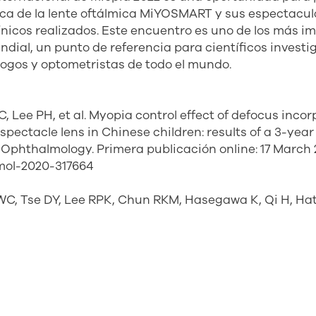
fica de la lente oftálmica MiYOSMART y sus espectacul
línicos realizados. Este encuentro es uno de los más 
ndial, un punto de referencia para científicos investi
logos y optometristas de todo el mundo.
 Lee PH, et al. Myopia control effect of defocus incor
pectacle lens in Chinese children: results of a 3-year
f Ophthalmology. Primera publicación online: 17 March 2
lmol-2020-317664
C, Tse DY, Lee RPK, Chun RKM, Hasegawa K, Qi H, Hat
ated Multiple Segments (DIMS) spectacle lenses slow
year randomized clinical trial. British Journal of Opht
ón online: 29 May 2019. doi: 10.1136/bjophthalmol-2018