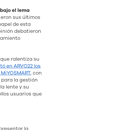
bajo el lema
ieron sus últimos
papel de esta
pinión debatieron
atamiento
 que ralentiza su
tó en ARVO22 los
nte MiYOSMART
, con
 para la gestión
la lente y su
ellos usuarios que
presentar la