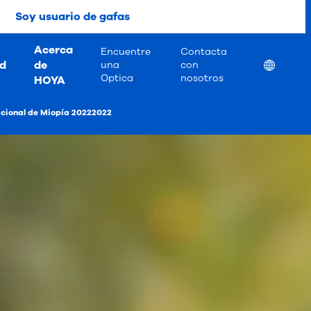
Soy usuario de gafas
Acerca
Encuentre
Contacta
ad
de
Location
una
con
Optica
nosotros
HOYA
nacional de Miopía 20222022