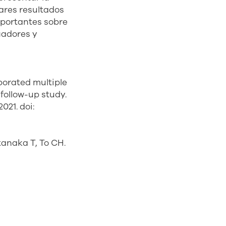
ares resultados
importantes sobre
gadores y
porated multiple
 follow-up study.
021. doi:
anaka T, To CH.
 myopia
halmology.
-313739