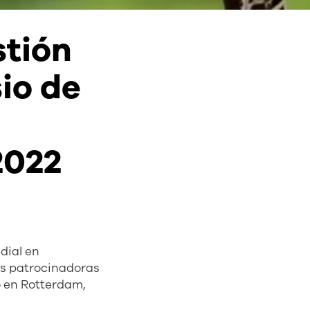
stión
io de
2022
dial en
ías patrocinadoras
o en Rotterdam,