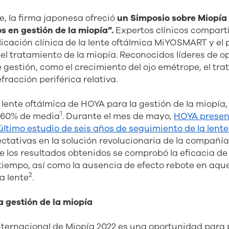
e, la firma japonesa ofreció
un Simposio sobre Miopía 
 en gestión de la miopía”.
Expertos clínicos compart
licación clínica de la lente oftálmica MiYOSMART y el 
el tratamiento de la miopía. Reconocidos líderes de o
gestión, como el crecimiento del ojo emétrope, el tr
fracción periférica relativa.
ente oftálmica de HOYA para la gestión de la miopía,
1
 60% de media
. Durante el mes de mayo,
HOYA presen
 último estudio de seis años de seguimiento de la le
tativas en la solución revolucionaria de la compañía
re los resultados obtenidos se comprobó la eficacia de 
 tiempo, así como la ausencia de efecto rebote en aqu
2
a lente
.
a gestión de la miopía
nternacional de Miopía 2022 es una oportunidad para 