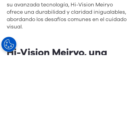
su avanzada tecnología, Hi-Vision Meiryo
ofrece una durabilidad y claridad inigualables,
abordando los desafíos comunes en el cuidado
visual.
Hi-Vision Meiryo, una
mejora en la práctica
diaria del óptico
El tratamiento premium de HOYA ofrece
múltiples beneficios que elevan la satisfacción
del cliente al proporcionar una combinación de
protección avanzada, claridad excepcional y
durabilidad insuperable. Su alta resistencia a
arañazos y manchas minimiza