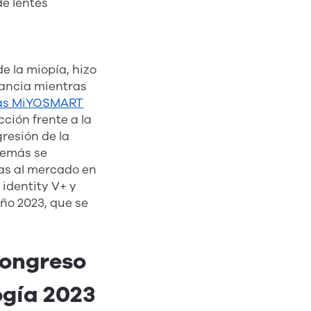
de lentes
e la miopía, hizo
fancia mientras
icas MiYOSMART
ción frente a la
gresión de la
emás se
das al mercado en
 identity V+ y
año 2023, que se
Congreso
ogía 2023