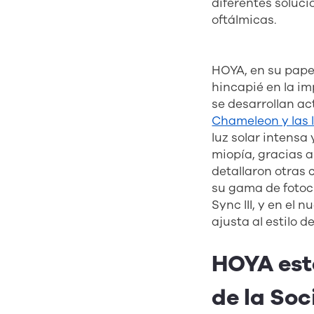
diferentes soluci
oftálmicas.
HOYA, en su papel
hincapié en la im
se desarrollan act
Chameleon y las
luz solar intensa
miopía, gracias a
detallaron otras
su gama de fotocr
Sync III, y en el
ajusta al estilo d
HOYA est
de la So