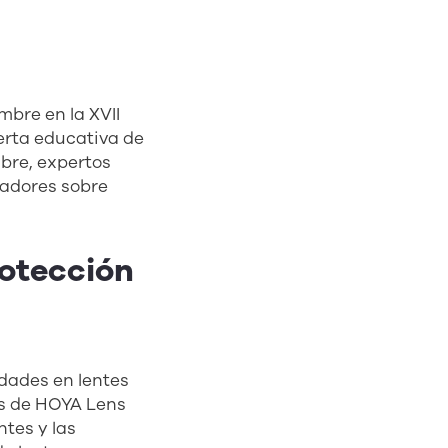
mbre en la XVII
ferta educativa de
mbre, expertos
vadores sobre
rotección
edades en lentes
ss de HOYA Lens
ntes y las