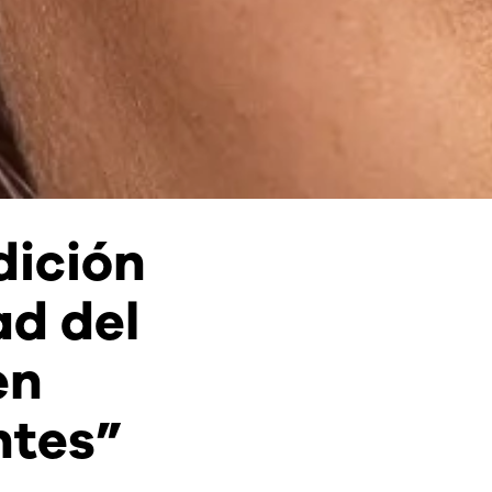
dición
ad del
en
entes”