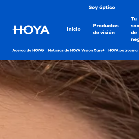
Soy óptico
Tu
Productos
soc
Inicio
de visión
de
ne
Acerca de HOYA
Noticias de HOYA Vision Care
HOYA patrocina la