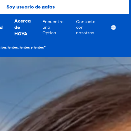
Soy usuario de gafas
Acerca
Encuentre
Contacta
ad
de
Location
una
con
Optica
nosotros
HOYA
n: lentes, lentes y lentes”