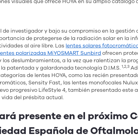
ones visuales que ofrece HOYA en su amplio catálogo 
 de investigador y bajo su compromiso en la gestión d
portancia de protegerse de la radiación solar en la in
ividades al aire libre. Las
lentes solares fotocromát
 lentes polarizadas MiYOSMART Sunbird
ofrecen protec
 y los deslumbramientos, a la vez que ralentizan la pro
1,2,3
 la patentada y galardonada tecnología D.I.M.S.
Ad
 categorías de lentes HOYA, como las recién presenta
omáticos, Sensity Fast, las lentes monofocales Nulux
 nuevo progresivo LifeStyle 4, también presentado este 
e vida del présbita actual.
ará presente en el próximo 
ciedad Española de Oftalmol