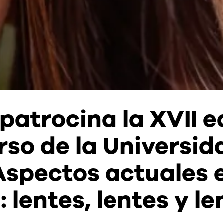
atrocina la XVII e
rso de la Universid
Aspectos actuales 
: lentes, lentes y l