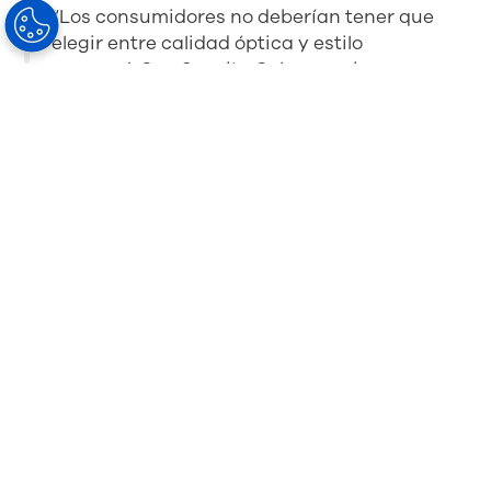
“Los consumidores no deberían tener que
elegir entre calidad óptica y estilo
personal. Con Sensity Colours unimos
ambas cosas: tecnología avanzada y
expresión individual”, afirma John
Goltermann Lassen, CEO de HOYA Vision
Care. “Nuestra misión es ofrecer
soluciones visuales sostenibles que cuiden
la vista sin renunciar a la personalidad.”
Seis colores, infinitas
posibilidades