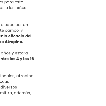
s para este
as a los niños
o a cabo por un
ste campo, y
 la eficacia del
o Atropina.
s años y estará
re los 4 y los 16
ionales, atropina
focus
 diversos
rmitirá, además,