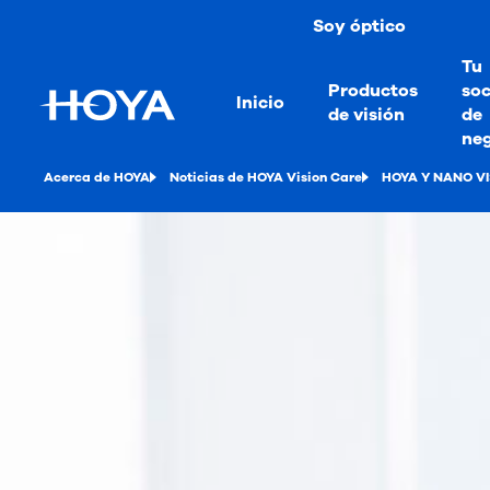
Soy óptico
Tu
Productos
soc
Inicio
de visión
de
ne
Acerca de HOYA
Noticias de HOYA Vision Care
HOYA Y NANO VIS