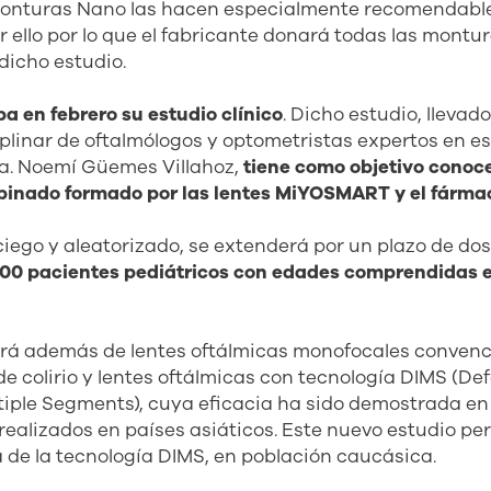
monturas Nano las hacen especialmente recomendable
 ello por lo que el fabricante donará todas las montur
dicho estudio.
ba en febrero su estudio clínico
. Dicho estudio, llevad
plinar de oftalmólogos y optometristas expertos en e
ra. Noemí Güemes Villahoz,
tiene como objetivo conocer
inado formado por las lentes MiYOSMART y el fármac
 ciego y aleatorizado, se extenderá por un plazo de do
100 pacientes pediátricos con edades comprendidas ent
rá además de lentes oftálmicas monofocales convenc
de colirio y lentes oftálmicas con tecnología DIMS (De
tiple Segments), cuya eficacia ha sido demostrada en
 realizados en países asiáticos. Este nuevo estudio pe
ia de la tecnología DIMS, en población caucásica.