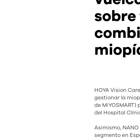
sobre
combi
miopí
HOYA Vision Care
gestionar la mio
de MiYOSMART) pa
del Hospital Clín
Asimismo, NANO V
segmento en Espa