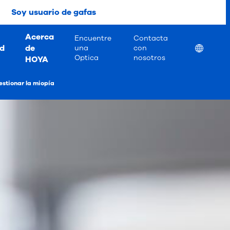
Soy usuario de gafas
Acerca
Encuentre
Contacta
ad
de
Location
una
con
Optica
nosotros
HOYA
stionar la miopía