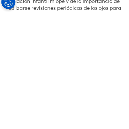
población infantil miope y de la importancia de
realizarse revisiones periódicas de los ojos para
intervenir de forma temprana cualquier
anomalía ocular, como la miopía, con soluciones
no invasivas y tan revolucionarias como la
lente
MiYOSMART de HOYA.
Nuestras lentes
Lentes progresivas
Visión monofocal
Lentes ocupacionales
Lentes fotocromáticas
Soluciones para el sol
Lentes especiales