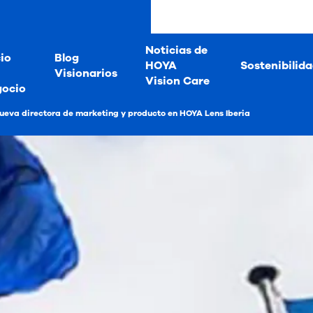
Noticias de
io
Blog
HOYA
Sostenibilid
Visionarios
Vision Care
gocio
ueva directora de marketing y producto en HOYA Lens Iberia