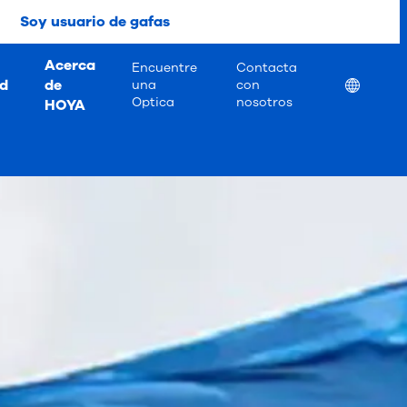
Soy usuario de gafas
Acerca
Encuentre
Contacta
ad
de
Location
una
con
Optica
nosotros
HOYA