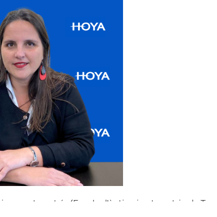
ca y optometría (Escola d'òptica i optometria de Terr
iversitat de Barcelona), Noemí se especializó en Mark