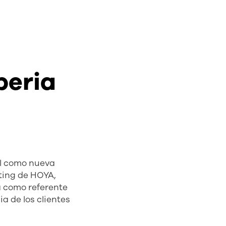
beria
ll como nueva
ting de HOYA,
a como referente
a de los clientes