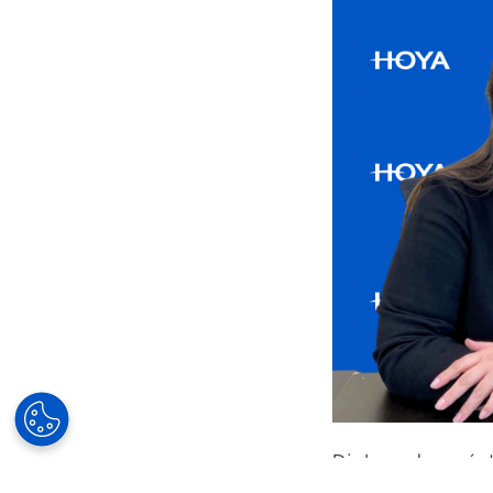
Diplomada en ópti
Empresariales (Un