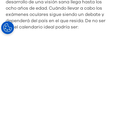
desarrollo de una visión sana llega hasta los
ocho años de edad. Cuándo llevar a cabo los
exámenes oculares sigue siendo un debate y
dependerá del país en el que resida. De no ser
así, el calendario ideal podría ser:
A los nueve meses, en especial, si el bebé
pertenece a un grupo de riesgo.
A los 30 meses.
Antes de acceder a Educación Primaria (de
cuatro a cinco años).
Al comienzo de cada año escolar.
En cualquier momento si el menor presenta
síntomas o signos descritos anteriormente.
Gafas infantiles
Los profesionales de la visión desempeñan un