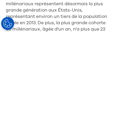
millénariaux représentent désormais la plus
grande génération aux États-Unis,
représentant environ un tiers de la population
totale en 2013. De plus, la plus grande cohorte
de millénariaux, âgée d'un an, n'a plus que 23
ans. Cela signifie que la génération des
millénariaux continuera à faire partie
intégrante de la population pendant de
nombreuses années. »
Alors, pourquoi est-ce important pour les
cabinets de soins oculaires? Parce que la
génération de millénariaux utilise les réseaux
sociaux plus que n’importe quel autre groupe
de population. Selon le rapport mentionné ci-
dessus, « les millénariaux utilisent les réseaux
sociaux plus fréquemment et sont encore plus
susceptibles de dormir près de leur téléphone
portable. Les trois quarts de la génération des
millénariaux ont un compte sur un réseau