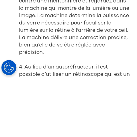
contre une mentonnière et regardez dans
la machine qui montre de la lumière ou une
image. La machine détermine la puissance
du verre nécessaire pour focaliser la
lumière sur la rétine à l’arrière de votre œil.
La machine délivre une correction précise,
bien qu’elle doive être réglée avec
précision.
4. Au lieu d’un autoréfracteur, il est
possible d’utiliser un rétinoscope qui est un
instrument manuel pour mesurer la
réfraction. Il est placé devant vos yeux et
teste quels verres vous donnent l’image la
plus claire. Les verres sont ajustés jusqu’à
ce qu’une correction adaptée soit trouvée.
Il détermine votre niveau de myopie,
d’hypermétropie et d’astigmatisme.