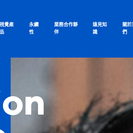
視覺產
永續
業務合作夥
遠見知
關於
品
性
伴
識
們
ion