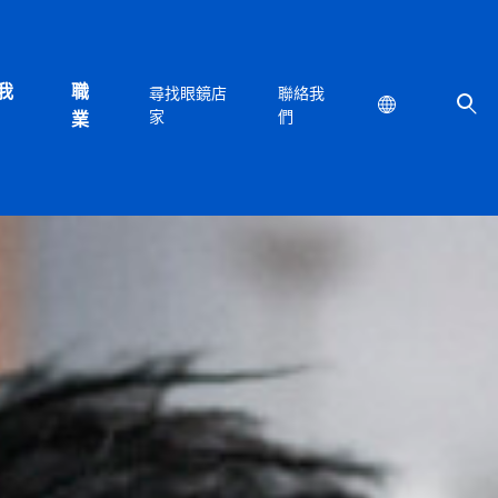
我
職
尋找眼鏡店
聯絡我
Location
家
們
業