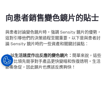
向患者銷售變色鏡片的貼士
與患者討論變色鏡片時，強調 Sensity 鏡片的優勢，
這對引導他們的決策過程至關重要。以下是與患者討
論 Sensity 鏡片時的一些資產和關鍵討論點：
☀️ 以生活速度作出反應的變色鏡片：
簡單來說，這些
鏡片比領先競爭對手產品更快變暗和恢復透明。生活
節奏急促，因此鏡片也應該反應夠快！
在不切換鏡片的情況下切換設定：
有時候我們需要多
幅鏡片，但如果您只想要一副鏡片和眼鏡，何不購買
可自行切換的鏡片？
時尚風格優勢：選擇自然色調的變色鏡片，便能看到
更高的對比度，顯著減少眩光。