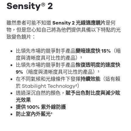
Sensity® 2
雖然患者可能不知道
Sensity 2 光線適應鏡片
是何
物，但是您心知自己將為他們提供具備以下特點的光
致變色鏡片：
比領先市場的競爭對手產品
變暗速度快 15%
（暗
度與清晰度具可比性的產品）¹
比領先市場的競爭對手產品
恢復透明度的速度快
9%
（暗度與清晰度具可比性的產品）¹
在不同氣候和光線條件下發揮
持續效能
（這有賴
於 Stabilight Technology²）
透過深沉自然的顏色，
賦予出色對比度與減少眩
光效果
提供 100% 紫外線防護
防止室內外藍光³