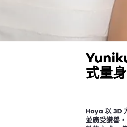
Yuni
式量身
Hoya 以 
並廣受讚譽，