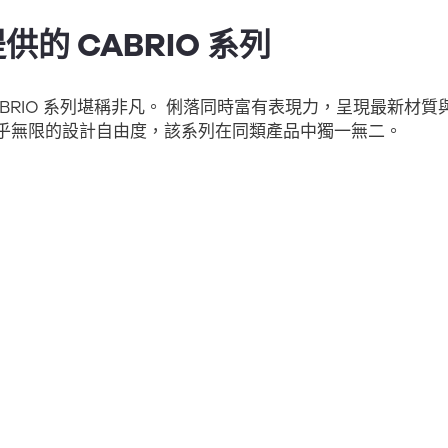
 提供的 CABRIO 系列
 CABRIO 系列堪稱非凡。 俐落同時富有表現力，呈現最新材
近乎無限的設計自由度，該系列在同類產品中獨一無二。
a Optical France 提供的 WE
國市場上第一個以 3D 列印的鏡框系列。 年輕而現代的設計，
聚醯胺 12 製成，這以舒適、美觀和極度耐用而聞名。
 Yuniku 鏡框系列，配戴者有更多機會創造和他們一樣獨