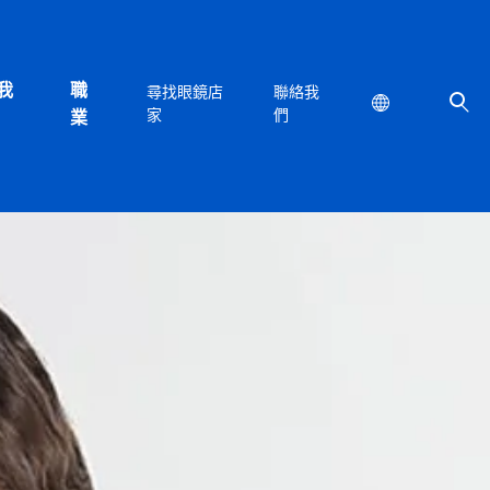
我
職
尋找眼鏡店
聯絡我
Location
家
們
業