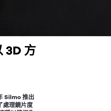
 3D 方
 Silmo 推出
了處理鏡片度