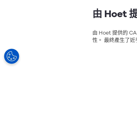
由 Hoet
由 Hoet 提供的
性。 最終產生了
由 Aoyam
WE DDD 是法
為特色。 鏡框採用
有了這些最近加入的
鏡。