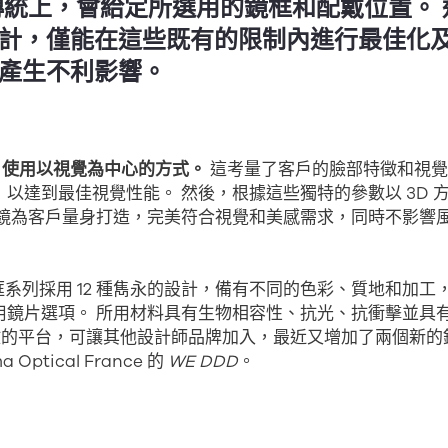
傳統上，會給定所選用的鏡框和配戴位置。
計，僅能在這些既有的限制內進行最佳化
產生不利影響。
ku 使用以視覺為中心的方式。
這考量了客戶的臉部特徵和視覺
以達到最佳視覺性能。 然後，根據這些獨特的參數以 3D 
眼鏡為客戶量身打造，完美符合視覺和美感需求，同時不影響
u 鏡框系列採用 12 種雋永的設計，備有不同的色彩、質地和加
用鏡片選項。 所用材料具有生物相容性、抗光、抗衝擊並具
個開放的平台，可讓其他設計師品牌加入，最近又增加了兩個新的鏡框
 Optical France 的
W
E DDD
。