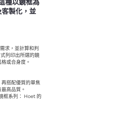
 這種以鏡框為
及客製化，並
需求，並計算和判
方式列印出所選的鏡
風格或合身度。
工，再搭配優質的單焦
有最高品質。
系列： Hoet 的