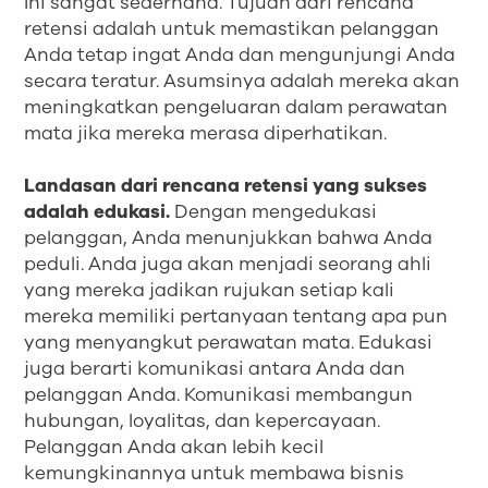
Ini sangat sederhana. Tujuan dari rencana
retensi adalah untuk memastikan pelanggan
Anda tetap ingat Anda dan mengunjungi Anda
secara teratur. Asumsinya adalah mereka akan
meningkatkan pengeluaran dalam perawatan
mata jika mereka merasa diperhatikan.
Landasan dari rencana retensi yang sukses
adalah edukasi.
Dengan mengedukasi
pelanggan, Anda menunjukkan bahwa Anda
peduli. Anda juga akan menjadi seorang ahli
yang mereka jadikan rujukan setiap kali
mereka memiliki pertanyaan tentang apa pun
yang menyangkut perawatan mata. Edukasi
juga berarti komunikasi antara Anda dan
pelanggan Anda. Komunikasi membangun
hubungan, loyalitas, dan kepercayaan.
Pelanggan Anda akan lebih kecil
kemungkinannya untuk membawa bisnis